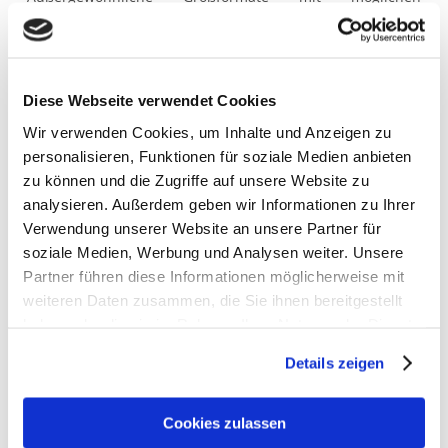
Kantenlängen bis zu 1.250 mm x 2.950 mm reduzieren
den Fugenanteil. So entsteht eine ebene, glatte und
porenlose Oberfläche. Spritzer oder klebrige Flecke, die
auf den rauen Fugen einer Fliesenwand hartnäckig haften
Diese Webseite verwendet Cookies
bleiben, sind mit einem Wisch entfernt. Bakterien und
Wir verwenden Cookies, um Inhalte und Anzeigen zu
Keime haben keine Chance, sich auf der Oberfläche des
personalisieren, Funktionen für soziale Medien anbieten
Materials einzunisten. Zudem kann Cristalite granite mit
zu können und die Zugriffe auf unsere Website zu
einer geringen Aufbauhöhe von 6 mm auch nachträglich
analysieren. Außerdem geben wir Informationen zu Ihrer
auf der Fliesen- rückwand befestigt werden.
Verwendung unserer Website an unsere Partner für
Ein sehr hoher Quarzanteil von rund 80 Prozent macht
soziale Medien, Werbung und Analysen weiter. Unsere
Cristalite granite so hart, dass auch starke
Partner führen diese Informationen möglicherweise mit
Beanspruchung keine Gebrauchsspuren hinterlässt. Auf
weiteren Daten zusammen, die Sie ihnen bereitgestellt
den Arbeitsflächen und der Abtropffläche der Spülen
haben oder die sie im Rahmen Ihrer Nutzung der Dienste
können Lebensmittel sogar geschnitten werden, ohne
gesammelt haben.
Details zeigen
dass es Kratzer gibt.
Quelle: Schock
Cookies zulassen