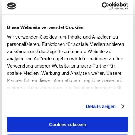
Diese Webseite verwendet Cookies
Wir sind Mitglied der Gemeinschaft führender Küchenspezialisten in
Wir verwenden Cookies, um Inhalte und Anzeigen zu
Europa:
www.derkreis.de
personalisieren, Funktionen für soziale Medien anbieten
zu können und die Zugriffe auf unsere Website zu
analysieren. Außerdem geben wir Informationen zu Ihrer
Küchenforum Stutzinger
Verwendung unserer Website an unsere Partner für
soziale Medien, Werbung und Analysen weiter. Unsere
Unser Team
Partner führen diese Informationen möglicherweise mit
Soziales
weiteren Daten zusammen, die Sie ihnen bereitgestellt
Chronik
haben oder die sie im Rahmen Ihrer Nutzung der Dienste
Materialkunde
gesammelt haben.
Details zeigen
Unser Firmenvideo
Karriere
Cookies zulassen
Küchen-Neuheiten